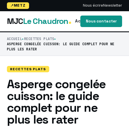
METZ
Nous écrire
Newsletter
MJC
Le Chaudron
Accueil
Blog
activi
Nous contacter
ACCUEIL
RECETTES PLATS
ASPERGE CONGELÉE CUISSON: LE GUIDE COMPLET POUR NE
PLUS LES RATER
RECETTES PLATS
Asperge congelée
cuisson: le guide
complet pour ne
plus les rater