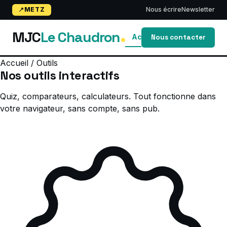
METZ
Nous écrire
Newsletter
MJC
Le Chaudron
Accueil
Blog
activi
Nous contacter
Accueil
/
Outils
Nos outils
interactifs
Quiz, comparateurs, calculateurs. Tout fonctionne dans
votre navigateur, sans compte, sans pub.