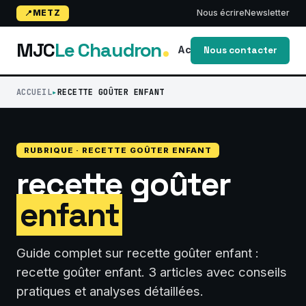
METZ
Nous écrire
Newsletter
MJC
Le Chaudron
Accueil
Blog
activi
Nous contacter
ACCUEIL
RECETTE GOÛTER ENFANT
RUBRIQUE · RECETTE GOÛTER ENFANT
recette goûter
enfant
Guide complet sur recette goûter enfant :
recette goûter enfant. 3 articles avec conseils
pratiques et analyses détaillées.