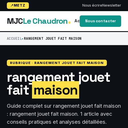
METZ
Nous écrire
Newsletter
MJC
Le Chaudron
Accueil
Blog
activi
Nous contacter
ACCUEIL
RANGEMENT JOUET FAIT MAISON
RUBRIQUE · RANGEMENT JOUET FAIT MAISON
rangement jouet
fait
maison
Guide complet sur rangement jouet fait maison
: rangement jouet fait maison. 1 article avec
conseils pratiques et analyses détaillées.