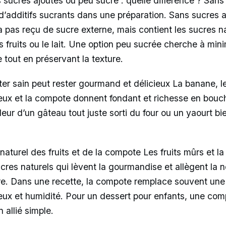
 sucres ajoutés ou peu sucré : quelle différence ? Sans 
 d’additifs sucrants dans une préparation. Sans sucres a
’a pas reçu de sucre externe, mais contient les sucres n
 fruits ou le lait. Une option peu sucrée cherche à mini
 tout en préservant la texture.
er sain peut rester gourmand et délicieux La banane, le 
eux et la compote donnent fondant et richesse en bouch
eur d’un gâteau tout juste sorti du four ou un yaourt bien
naturel des fruits et de la compote Les fruits mûrs et l
cres naturels qui lèvent la gourmandise et allègent la 
re. Dans une recette, la compote remplace souvent une 
leux et humidité. Pour un dessert pour enfants, une c
 allié simple.