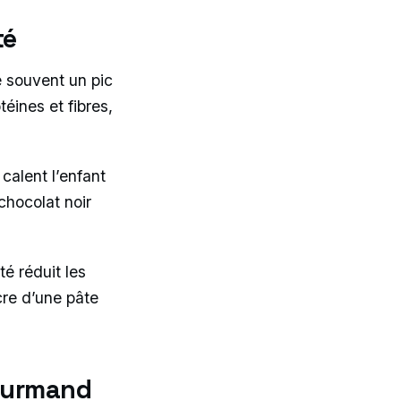
té
e souvent un pic
éines et fibres,
calent l’enfant
chocolat noir
té réduit les
cre d’une pâte
gourmand