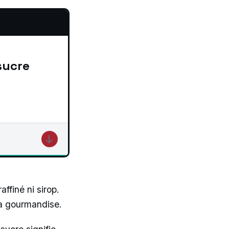
↓
ffiné ni sirop.
la gourmandise.