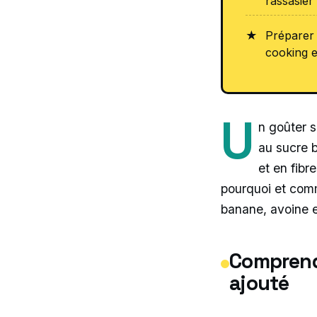
rassasier 
Préparer 
cooking e
U
n goûter s
au sucre b
et en fibr
pourquoi et comm
banane, avoine e
Comprend
ajouté