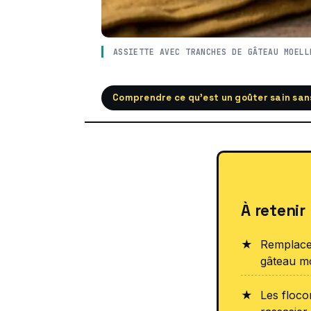
ASSIETTE AVEC TRANCHES DE GÂTEAU MOELL
Comprendre ce qu’est un goûter sain san
À retenir
Remplacer
gâteau mo
Les floco