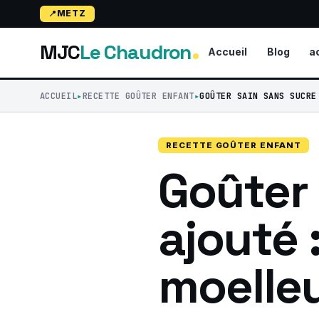
METZ
MJC
Le Chaudron
Accueil
Blog
a
ACCUEIL
RECETTE GOÛTER ENFANT
GOÛTER SAIN SANS SUCRE
RECETTE GOÛTER ENFANT
Goûter 
ajouté 
moelle