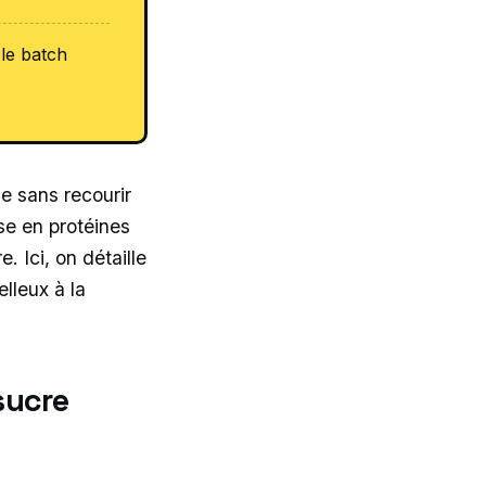
 le batch
le sans recourir
sse en protéines
. Ici, on détaille
lleux à la
sucre