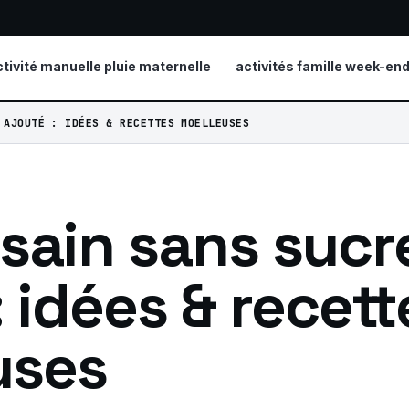
ctivité manuelle pluie maternelle
activités famille week-en
 AJOUTÉ : IDÉES & RECETTES MOELLEUSES
sain sans sucr
: idées & recett
uses