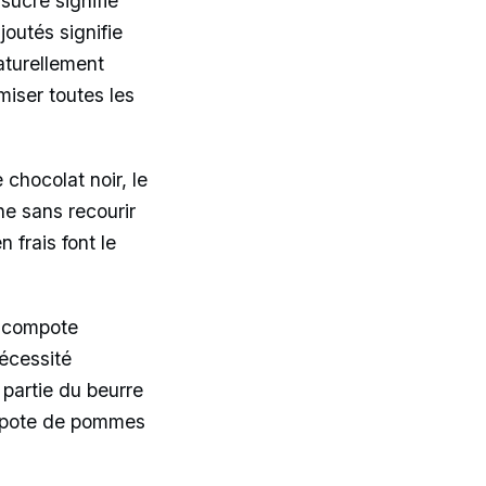
sucre signifie
joutés signifie
aturellement
miser toutes les
chocolat noir, le
e sans recourir
 frais font le
a compote
nécessité
partie du beurre
ompote de pommes