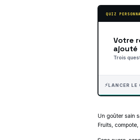
QUIZ PERSONN
Votre recommandation sur goûter sain sans sucre
ajouté
Trois ques
LANCER LE 
Un goûter sain sa
Fruits, compote,