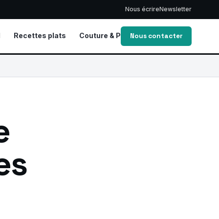
Nous écrire
Newsletter
d
Recettes plats
Couture & Patrons
Vie de Maman
Nous contacter
e
es