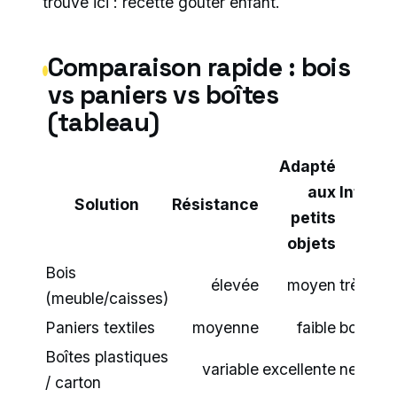
trouve ici : recette gouter enfant.
Comparaison rapide : bois
vs paniers vs boîtes
(tableau)
Adapté
aux
Intégra
Solution
Résistance
petits
déc
objets
Bois
élevée
moyen
très bo
(meuble/caisses)
Paniers textiles
moyenne
faible
bonne
Boîtes plastiques
variable
excellente
neutre
/ carton