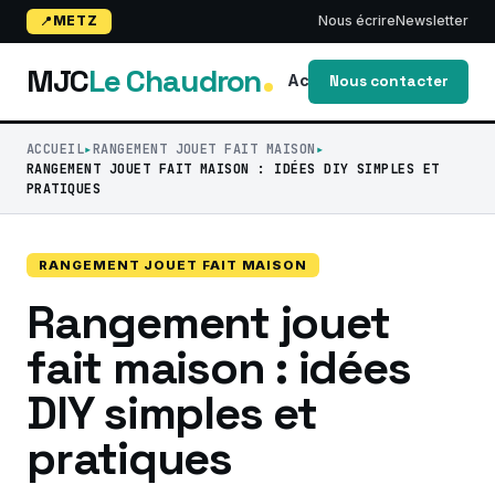
METZ
Nous écrire
Newsletter
MJC
Le Chaudron
Accueil
Blog
activi
Nous contacter
ACCUEIL
RANGEMENT JOUET FAIT MAISON
RANGEMENT JOUET FAIT MAISON : IDÉES DIY SIMPLES ET
PRATIQUES
RANGEMENT JOUET FAIT MAISON
Rangement jouet
fait maison : idées
DIY simples et
pratiques