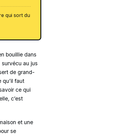
e qui sort du
 en bouillie dans
s survécu au jus
ssert de grand-
qu’il faut
savoir ce qui
lle, c’est
 maison et une
pour se