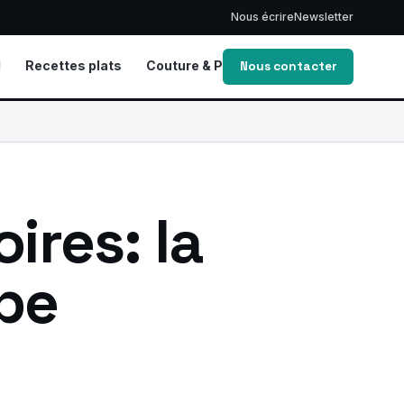
Nous écrire
Newsletter
d
Recettes plats
Couture & Patrons
Vie de Maman
Nous contacter
ires: la
pe