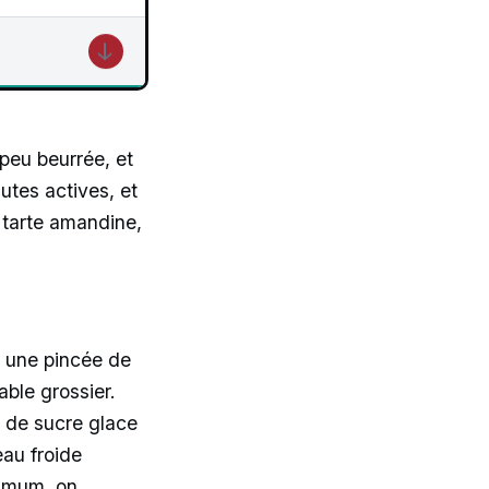
↓
peu beurrée, et
utes actives, et
e tarte amandine,
t une pincée de
able grossier.
g de sucre glace
au froide
ximum, on