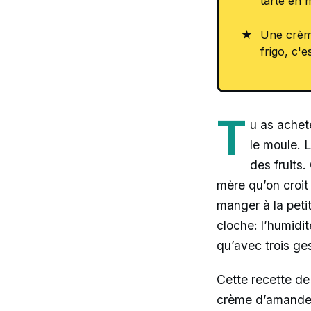
tarte en 
Une crème
frigo, c'
T
u as acheté
le moule. L
des fruits
mère qu’on croit
manger à la petit
cloche: l’humidi
qu’avec trois ges
Cette recette de
crème d’amandes 