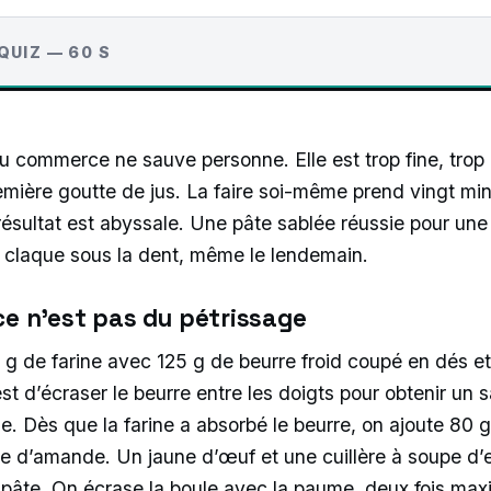
QUIZ — 60 S
u commerce ne sauve personne. Elle est trop fine, trop 
remière goutte de jus. La faire soi-même prend vingt min
 résultat est abyssale. Une pâte sablée réussie pour un
i claque sous la dent, même le lendemain.
ce n’est pas du pétrissage
 de farine avec 125 g de beurre froid coupé en dés e
est d’écraser le beurre entre les doigts pour obtenir un s
e. Dès que la farine a absorbé le beurre, on ajoute 80 
e d’amande. Un jaune d’œuf et une cuillère à soupe d’e
 la pâte. On écrase la boule avec la paume, deux fois ma