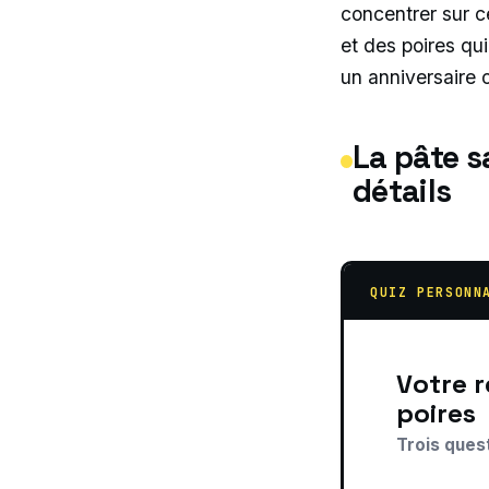
concentrer sur ce
et des poires qu
un anniversaire 
La pâte s
détails
QUIZ PERSONN
Votre recommandation sur tarte amandine aux
poires
Trois ques