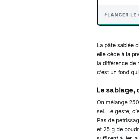
LANCER LE 
La pâte sablée d
elle cède à la p
la différence de
c’est un fond qu
Le sablage, 
On mélange 250 g
sel. Le geste, c’
Pas de pétrissag
et 25 g de poudr
suffisent à lier