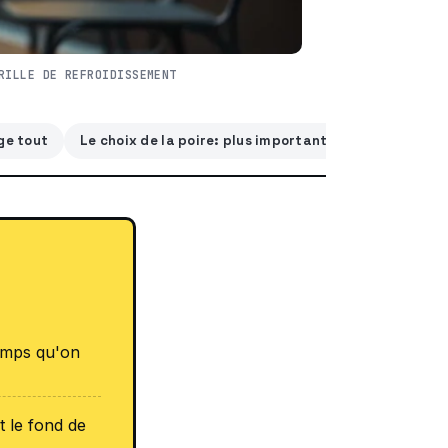
RILLE DE REFROIDISSEMENT
ge tout
Le choix de la poire: plus important que la crème
temps qu'on
t le fond de