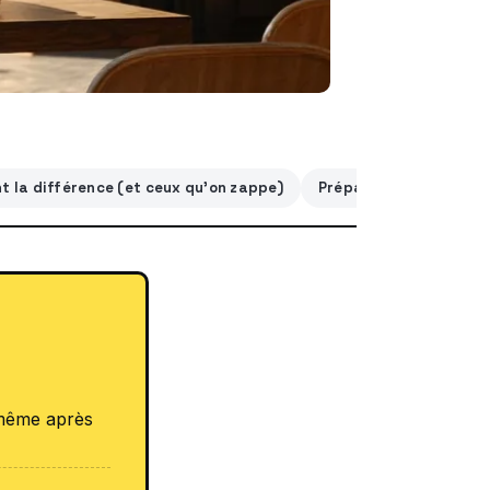
nt la différence (et ceux qu’on zappe)
Préparation pas à pas:
 même après