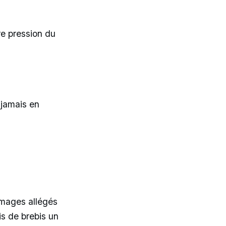
re pression du
 jamais en
romages allégés
is de brebis un