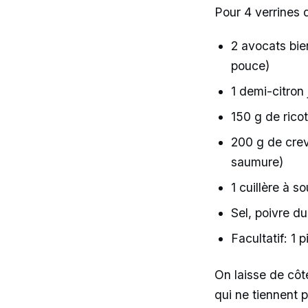
Pour 4 verrines q
2 avocats bie
pouce)
1 demi-citron
150 g de ricot
200 g de crev
saumure)
1 cuillère à s
Sel, poivre d
Facultatif: 1
On laisse de côté
qui ne tiennent p