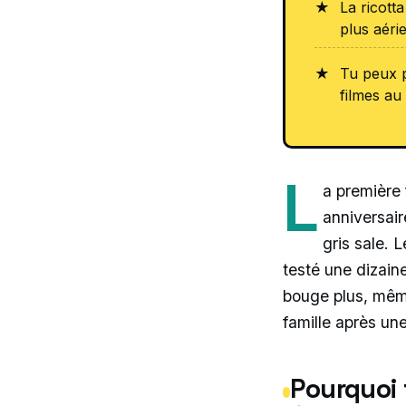
La ricott
plus aéri
Tu peux p
filmes au
L
a première 
anniversair
gris sale. 
testé une dizain
bouge plus, même
famille après un
Pourquoi 