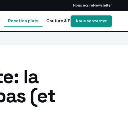
Nous écrire
Newsletter
d
Recettes plats
Couture & Patrons
Vie de Maman
Nous contacter
e: la
pas (et