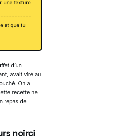
r une texture
e et que tu
ffet d’un
nt, avait viré au
touché. On a
cette recette ne
un repas de
rs noirci