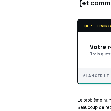
(et comme
QUIZ PERSONN
Votre
Trois ques
LANCER LE 
Le problème numér
Beaucoup de rece