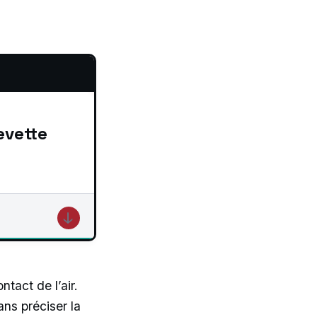
evette
↓
tact de l’air.
ns préciser la