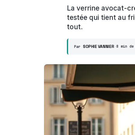
La verrine avocat-cre
testée qui tient au f
tout.
SOPHIE VANNIER
·
8 min de
Par