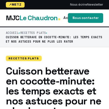
METZ
Nous écrire
Newsletter
MJC
Le Chaudron
Accueil
Blog
activi
Nous contacter
ACCUEIL
RECETTES PLATS
CUISSON BETTERAVE EN COCOTTE-MINUTE: LES TEMPS EXACTS
ET NOS ASTUCES POUR NE PLUS LES RATER
RECETTES PLATS
Cuisson betterave
en cocotte-minute:
les temps exacts et
nos astuces pour ne