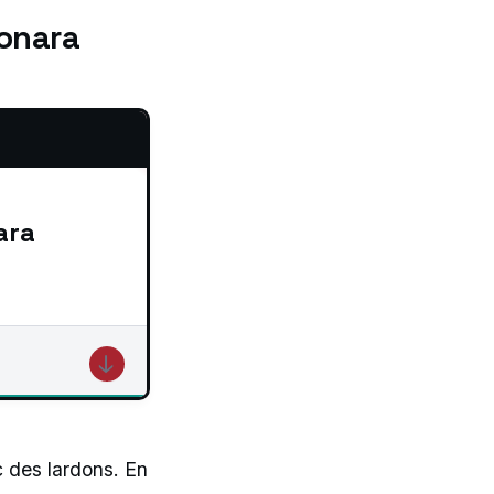
bonara
ara
↓
c des lardons. En