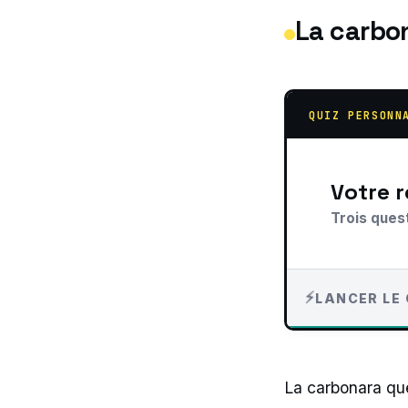
La carbon
QUIZ PERSONN
Votre
Trois ques
LANCER LE 
La carbonara que