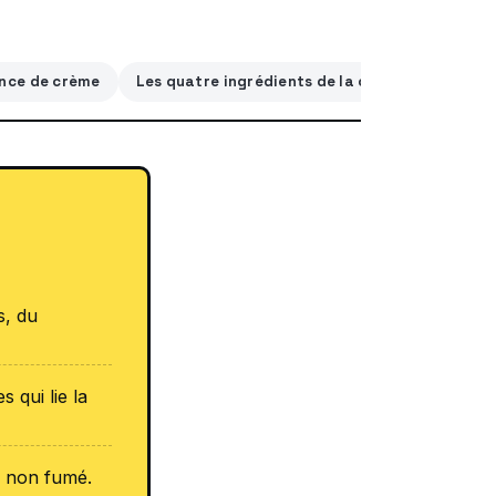
ence de crème
Les quatre ingrédients de la carbonara (et leu
s, du
s qui lie la
n non fumé.