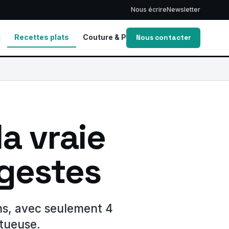
Nous écrire
Newsletter
d
Recettes plats
Couture & Patrons
Vie de Maman
Nous contacter
a vraie
 gestes
ns, avec seulement 4
ctueuse.