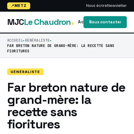
METZ
Nous écrire
Newsletter
MJC
Le Chaudron
Accueil
Blog
activi
Nous contacter
ACCUEIL
GÉNÉRALISTE
FAR BRETON NATURE DE GRAND-MÈRE: LA RECETTE SANS
FIORITURES
GÉNÉRALISTE
Far breton nature de
grand-mère: la
recette sans
fioritures